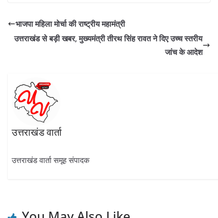
e
e
itt
at
k
ar
b
gr
er
s
e
e
भाजपा महिला मोर्चा की राष्ट्रीय महामंत्री
o
a
A
dI
उत्तराखंड से बड़ी खबर, मुख्यमंत्री तीरथ सिंह रावत ने दिए उच्च स्तरीय
o
m
p
n
जांच के आदेश
k
p
उत्तराखंड वार्ता
उत्तराखंड वार्ता समूह संपादक
You May Also Like