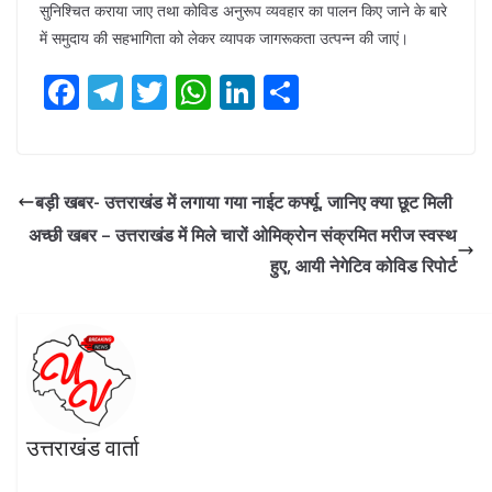
सुनिश्चित कराया जाए तथा कोविड अनुरूप व्यवहार का पालन किए जाने के बारे
में समुदाय की सहभागिता को लेकर व्यापक जागरूकता उत्पन्न की जाएं।
F
T
T
W
Li
S
ac
el
w
h
n
h
e
e
itt
at
k
ar
b
gr
er
s
e
e
बड़ी खबर- उत्तराखंड में लगाया गया नाईट कर्फ्यू, जानिए क्या छूट मिली
o
a
A
dI
अच्छी खबर – उत्तराखंड में मिले चारों ओमिक्रोन संक्रमित मरीज स्वस्थ
o
m
p
n
हुए, आयी नेगेटिव कोविड रिपोर्ट
k
p
उत्तराखंड वार्ता