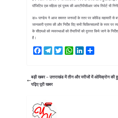
पॉजिटिव एक महिला एवं पुरूष की आरटीपीसीआर जांच रिपोर्ट भी निगेटिव
डा० पाण्डेय ने आज समस्त जनपदों के स्तर पर कोविड महामारी से बचाव 
जानकारी प्राप्त की और निर्देश दिए सभी चिकित्सालयों के स्तर पर व्
के सीएमओ को व्यवस्थाओं को तैयारियों को दुरस्त किये जाने के निर्दे
है।
F
T
T
W
Li
S
ac
el
w
h
n
h
e
e
itt
at
k
ar
b
gr
er
s
e
e
बड़ी खबर – उत्तराखंड में तीन और मरीजों में ओमिक्रोन की हुई
o
a
A
dI
पढ़िए पूरी खबर
o
m
p
n
k
p