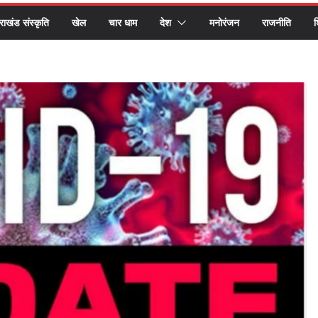
तराखंड संस्कृति
खेल
चार धाम
देश
मनोरंजन
राजनीति
श