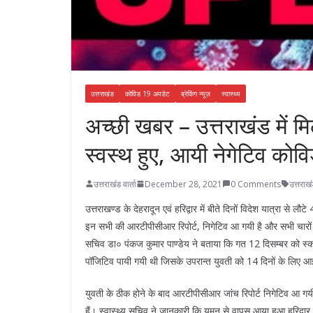
उत्तराखंड
कोविड 19 अपडेट
ब्रेकिंग न्यूज़
स्वास्थ्य
अच्छी खबर – उत्तराखंड में म
स्वस्थ हुए, आयी नेगेटिव कोविड
उत्तराखंड वार्ता
December 28, 2021
0 Comments
उत्तराख
उत्तराखण्ड के देहरादून एवं हरिद्वार में बीते दिनों विदेश यात्रा से ल
इन सभी की आरटीपीसीआर रिपोर्ट, निगेटिव आ गयी है और सभी चारों पूर्ण
सचिव डा० पंकज कुमार पाण्डेय ने बताया कि गत 12 दिसम्बर को स्कॉट
पॉजिटिव पायी गयी थी जिसके उपरान्त युवती को 14 दिनों के लिए 
युवती के ठीक होने के बाद आरटीपीसीआर जांच रिपोर्ट निगेटिव आ गयी है
हैं। स्वास्थ्य सचिव ने जानकारी कि यमन से वापस आया हुआ हरिद्वार क