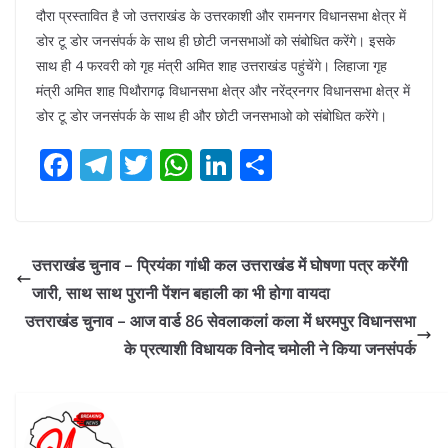
दौरा प्रस्तावित है जो उत्तराखंड के उत्तरकाशी और रामनगर विधानसभा क्षेत्र में
डोर टू डोर जनसंपर्क के साथ ही छोटी जनसभाओं को संबोधित करेंगे। इसके
साथ ही 4 फरवरी को गृह मंत्री अमित शाह उत्तराखंड पहुंचेंगे। लिहाजा गृह
मंत्री अमित शाह पिथौरागढ़ विधानसभा क्षेत्र और नरेंद्रनगर विधानसभा क्षेत्र में
डोर टू डोर जनसंपर्क के साथ ही और छोटी जनसभाओ को संबोधित करेंगे।
F
T
T
W
Li
S
ac
el
w
h
n
h
e
e
itt
at
k
ar
b
gr
er
s
e
e
उत्तराखंड चुनाव – प्रियंका गांधी कल उत्तराखंड में घोषणा पत्र करेंगी
o
a
A
dI
जारी, साथ साथ पुरानी पेंशन बहाली का भी होगा वायदा
o
m
p
n
उत्तराखंड चुनाव – आज वार्ड 86 सेवलाकलां कला में धरमपुर विधानसभा
k
p
के प्रत्याशी विधायक विनोद चमोली ने किया जनसंपर्क