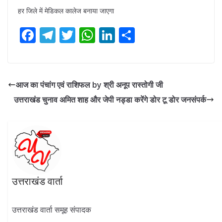
हर जिले में मेडिकल कालेज बनाया जाएगा
F
T
T
W
Li
S
ac
el
w
h
n
h
e
e
itt
at
k
ar
b
gr
er
s
e
e
आज का पंचांग एवं राशिफल by श्री अनूप रास्तोगी जी
o
a
A
dI
उत्तराखंड चुनाव अमित शाह और जेपी नड्डा करेंगे डोर टू डोर जनसंपर्क
o
m
p
n
k
p
उत्तराखंड वार्ता
उत्तराखंड वार्ता समूह संपादक