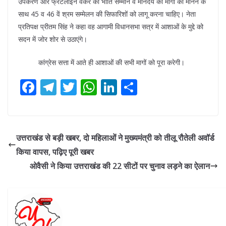
उपकरण और फ्रंटलाइन वर्कर की भांति सम्मान व मानदेय की मांगों को मानने के
साथ 45 व 46 वें श्रम सम्मेलन की सिफारिशों को लागू करना चाहिए। नेता
प्रतिपक्ष प्रीतम सिंह ने कहा वह आगामी विधानसभा सत्र में आशाओं के मुद्दे को
सदन में जोर शोर से उठाएंगे।
कांग्रेस सत्ता में आते ही आशाओं की सभी मागों को पूरा करेगी।
F
T
T
W
Li
S
ac
el
w
h
n
h
e
e
itt
at
k
ar
b
gr
er
s
e
e
उत्तराखंड से बड़ी खबर, दो महिलाओं ने मुख्यमंत्री को तीलू रौतेली अवॉर्ड
o
a
A
dI
किया वापस, पढ़िए पूरी खबर
o
m
p
n
ओवैसी ने किया उत्तराखंड की 22 सीटों पर चुनाव लड़ने का ऐलान
k
p