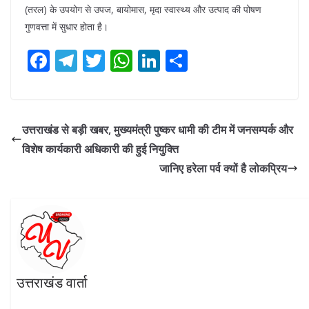
(तरल) के उपयोग से उपज, बायोमास, मृदा स्वास्थ्य और उत्पाद की पोषण
गुणवत्ता में सुधार होता है।
F
T
T
W
Li
S
ac
el
w
h
n
h
e
e
itt
at
k
ar
b
gr
er
s
e
e
उत्तराखंड से बड़ी खबर, मुख्यमंत्री पुष्कर धामी की टीम में जनसम्पर्क और
o
a
A
dI
विशेष कार्यकारी अधिकारी की हुई नियुक्ति
o
m
p
n
जानिए हरेला पर्व क्यों है लोकप्रिय
k
p
उत्तराखंड वार्ता