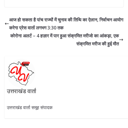
ac
el
w
h
n
h
e
e
itt
at
k
ar
b
gr
er
s
e
e
आज हो सकता है पांच राज्यों में चुनाव की तिथि का ऐलान, निर्वाचन आयोग
o
a
A
dI
करेगा प्रेस वार्ता लगभग 3:30 तक
o
m
p
n
कोरोना अलर्ट – 4 हज़ार में पार हुआ संक्रमित मरीजो का आंकड़ा, एक
k
p
संक्रमित मरीज की हुई मौत
उत्तराखंड वार्ता
उत्तराखंड वार्ता समूह संपादक