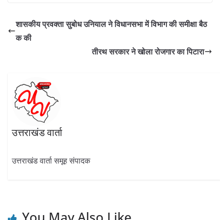
e
e
itt
at
k
ar
b
gr
er
s
e
e
शासकीय प्रवक्ता सुबोध उनियाल ने विधानसभा में विभाग की समीक्षा बैठ
o
a
A
dI
क की
o
m
p
n
तीरथ सरकार ने खोला रोजगार का पिटारा
k
p
उत्तराखंड वार्ता
उत्तराखंड वार्ता समूह संपादक
You May Also Like