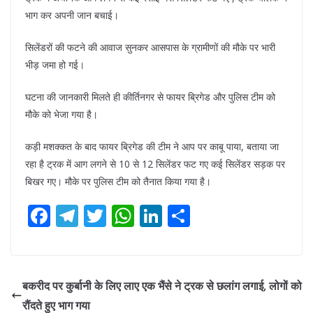
भाग कर अपनी जान बचाई।
सिलेंडरों की फटने की आवाज सुनकर आसपास के ग्रामीणों की मौके पर भारी
भीड़ जमा हो गई।
घटना की जानकारी मिलते ही कीर्तिनगर से फायर ब्रिगेड और पुलिस टीम को
मौके को भेजा गया है।
कड़ी मशक्कत के बाद फायर ब्रिगेड की टीम ने आप पर काबू पाया, बताया जा
रहा है ट्रक में आग लगने से 10 से 12 सिलेंडर फट गए कई सिलेंडर सड़क पर
बिखर गए। मौके पर पुलिस टीम को तैनात किया गया है।
F
T
T
W
Li
S
ac
el
w
h
n
h
e
e
itt
at
k
ar
b
gr
er
s
e
e
बकरीद पर कुर्बानी के लिए लाए एक भैंसे ने ट्रक से छलांग लगाई, लोगों को
o
a
A
dI
रौंदते हुए भाग गया