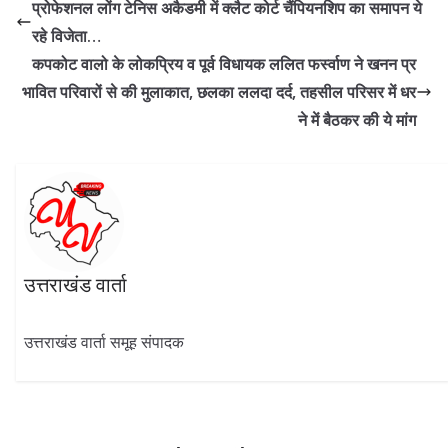
b
gr
er
s
e
e
प्रोफेशनल लोंग टेनिस अकैडमी में क्लैट कोर्ट चैंपियनशिप का समापन ये
o
a
A
dI
रहे विजेता…
o
m
p
n
कपकोट वालो के लोकप्रिय व पूर्व विधायक ललित फर्स्वाण ने खनन प्र
k
p
भावित परिवारों से की मुलाकात, छलका ललदा दर्द, तहसील परिसर में धर
ने में बैठकर की ये मांग
उत्तराखंड वार्ता
उत्तराखंड वार्ता समूह संपादक