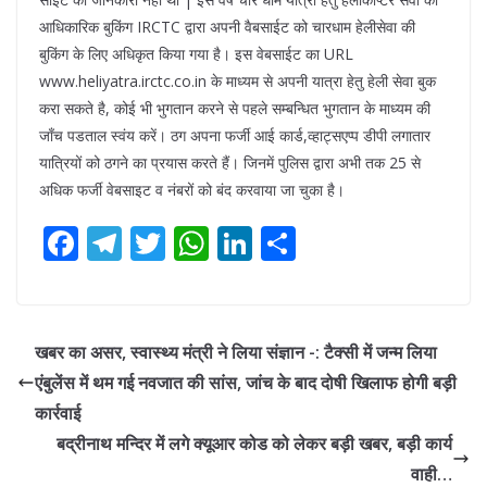
आधिकारिक बुकिंग IRCTC द्वारा अपनी वैबसाईट को चारधाम हेलीसेवा की
बुकिंग के लिए अधिकृत किया गया है। इस वेबसाईट का URL
www.heliyatra.irctc.co.in के माध्यम से अपनी यात्रा हेतु हेली सेवा बुक
करा सकते है, कोई भी भुगतान करने से पहले सम्बन्धित भुगतान के माध्यम की
जाँच पडताल स्वंय करें। ठग अपना फर्जी आई कार्ड,व्हाट्सएप्प डीपी लगातार
यात्रियों को ठगने का प्रयास करते हैं। जिनमें पुलिस द्वारा अभी तक 25 से
अधिक फर्जी वेबसाइट व नंबरों को बंद करवाया जा चुका है।
F
T
T
W
Li
S
ac
el
w
h
n
h
e
e
itt
at
k
ar
b
gr
er
s
e
e
खबर का असर, स्वास्थ्य मंत्री ने लिया संज्ञान -: टैक्सी में जन्म लिया
o
a
A
dI
एंबुलेंस में थम गई नवजात की सांस, जांच के बाद दोषी खिलाफ होगी बड़ी
o
m
p
n
कार्रवाई
k
p
बद्रीनाथ मन्दिर में लगे क्यूआर कोड को लेकर बड़ी खबर, बड़ी कार्य
वाही…