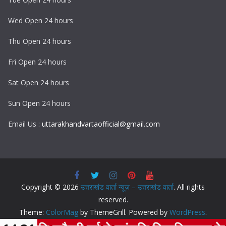
Wed Open 24 hours
Thu Open 24 hours
Fri Open 24 hours
Sat Open 24 hours
Sun Open 24 hours
Email Us :
uttarakhandvartaofficial@gmail.com
Copyright © 2026
उत्तराखंड वार्ता न्यूज़ – उत्तराखंड वार्ता
. All rights
reserved.
Theme:
ColorMag
by ThemeGrill. Powered by
WordPress
.
F
T
T
W
L