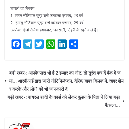
घायलों का विवरण:-
1. सागर नौटियाल पुत्र श्री जगदम्बा प्रसाद, 23 वर्ष
2. हिमांशु नौटियाल पुत्र श्री पारेश्वर प्रसाद, 29 वर्ष
उपरोक्त दोनों सेमिया इगमघाट, घनसाली, टिहरी के रहने वाले है।
F
T
T
W
Li
S
ac
el
w
h
n
h
e
e
itt
at
k
ar
b
gr
er
s
e
e
बड़ी खबर-: आपके पास भी है 2 हजार का नोट, तो तुरंत कर दें बैंक में ज
o
a
A
dI
मा… आरबीआई द्वारा जारी नोटिफिकेशन, देखिए खबर क्लिक में, खबर शेय
o
m
p
n
र करके और लोगो को भी जानकारी दें
k
p
बड़ी खबर -: वायरल शादी के कार्ड को लेकर दुल्हन के पिता ने लिया बड़ा
फैसला…