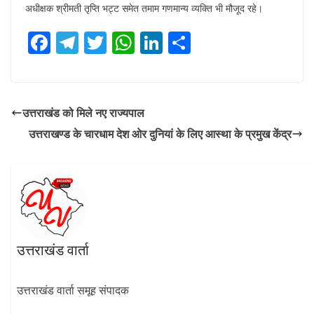
अधीक्षक श्रीमती तृप्ति भट्ट समेत तमाम गणमान्य व्यक्ति भी मौजूद रहे।
F
T
T
W
Li
S
ac
el
w
h
n
h
e
e
itt
at
k
ar
b
gr
er
s
e
e
उत्तराखंड को मिले नए राज्यपाल
o
a
A
dI
उत्तराखण्ड के चारधाम देश ओर दुनियां के लिए आस्था के प्रमुख केंद्र
o
m
p
n
k
p
उत्तराखंड वार्ता
उत्तराखंड वार्ता समूह संपादक