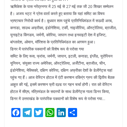
ऋषिकेश के पास नरेंद्रनगर में 25 मई से 27 मई तक जी 20 शिखर सम्मेलन
है। अजय भट्ट ने प्रेस वार्ता करते हुए बताया कि यहां समिट का विषय
भ्रष्टाचार निरोधी कार्य है। बुधवार शाम पहुंचे प्रतिनिधिमंडल में सऊदी अरब,
कनाडा, साउथ अफ्रीका, इंडोनेशिया, टर्की, नाइजीरिया, ऑस्ट्रेलिया, ब्राजील,
यूनाइटेड किंगडम, जर्मनी, कोरिया, जापान तथा इनवाइटी देश में इजिप्ट,
बांग्लादेश, ओमान, मॉरिशस के प्रतिनिधिमंडल का आगमन हुआ।
डिनर में पारंपरिक पकवानों को विशेष रूप से परोसा गया
समिट के लिए रूस, फ्रांस, जर्मनी, जापान, इटली, कनाडा, इंग्लैंड, यूरोपियन
यूनियन, संयुक्त राज्य अमेरिका, ऑस्ट्रेलिया, अर्जेंटीना, ब्राजील, चीन,
इंडोनेशिया, मेक्सिको, दक्षिण कोरिया, दक्षिण अफ्रीका देशों के डेलीगेट्स यहां
पहुंच गए हैं। आज वेस्टिन होटल में एंटी करप्शन वकिर्ंग ग्रुप की द्वितीय बैठक
आहूत की गई, इसमें करप्शन फ्री वल्र्ड पर गहन चर्चा होगी। रात को वेस्टिन
होटल में सीएम, मंत्रिमंडल के सदस्यों के साथ डेलीगेट्स गाला डिनर किया,
डिनर में उत्तराखंड के पारंपरिक पकवानों को विशेष रूप से परोसा गया…
F
T
T
W
Li
S
ac
el
w
h
n
h