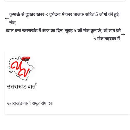
e
e
itt
at
k
ar
b
gr
er
s
e
e
कुमाऊं से दुःखद खबर -: दुर्घटना में कार चालक सहित 5 लोगों की हुई
o
a
A
dI
मौत,
o
m
p
n
काल बना उत्तराखंड में आज का दिन, सुबह 5 की मौत कुमाऊं, तो शाम को
k
p
5 मौत गढ़वाल में,
उत्तराखंड वार्ता
उत्तराखंड वार्ता समूह संपादक