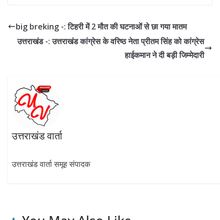
e
e
itt
at
k
ar
b
gr
er
s
e
e
big breking -: टिहरी में 2 मौत की घटनाओं से छा गया मातम
o
a
A
dI
उत्तराखंड -: उत्तराखंड कांग्रेस के वरिष्ठ नेता प्रीतम सिंह को कांग्रेस
o
m
p
n
हाईकमान ने दी बड़ी जिम्मेदारी
k
p
उत्तराखंड वार्ता
उत्तराखंड वार्ता समूह संपादक