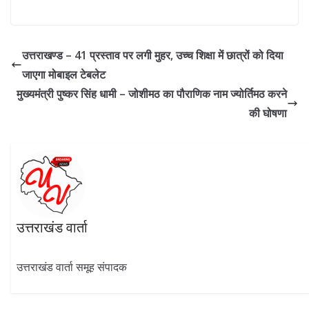
ac
el
w
h
n
h
e
e
itt
at
k
ar
b
gr
er
s
e
e
उत्तराखण्ड – 41 प्रस्ताव पर लगी मुहर, उच्च शिक्षा में छात्रों को दिया
o
a
A
dI
जाएगा मोबाइल टेबलेट
o
m
p
n
मुख्यमंत्री पुष्कर सिंह धामी – जोशीमठ का पौराणिक नाम ज्योर्तिमठ करने
k
p
की घोषणा
उत्तराखंड वार्ता
उत्तराखंड वार्ता समूह संपादक