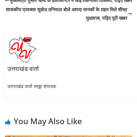
मुख्यमंत्री पुष्कर धामी के हेलीकॉप्टर में आई तकनीकी दिक्कत, पढ़िए खबर
o
a
A
dI
शासकीय प्रवक्ता सुबोध उनियाल बोले आपदा मानकों के तहत मिले शीघ्र
o
m
p
n
मुआवजा, पढ़िए पूरी खबर
k
p
उत्तराखंड वार्ता
उत्तराखंड वार्ता समूह संपादक
You May Also Like