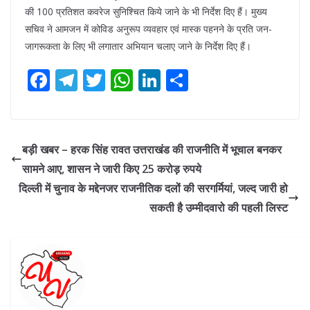
की 100 प्रतिशत कवरेज सुनिश्चित किये जाने के भी निर्देश दिए हैं। मुख्य
सचिव ने आमजन में कोविड अनुरूप व्यवहार एवं मास्क पहनने के प्रति जन-
जागरूकता के लिए भी लगातार अभियान चलाए जाने के निर्देश दिए हैं।
F
T
T
W
Li
S
ac
el
w
h
n
h
e
e
itt
at
k
ar
b
gr
er
s
e
e
बड़ी खबर – हरक सिंह रावत उत्तराखंड की राजनीति में भूचाल बनकर
o
a
A
dI
सामने आए, शासन ने जारी किए 25 करोड़ रुपये
o
m
p
n
दिल्ली में चुनाव के मद्देनजर राजनीतिक दलों की सरगर्मियां, जल्द जारी हो
k
p
सकती है उम्मीदवारो की पहली लिस्ट