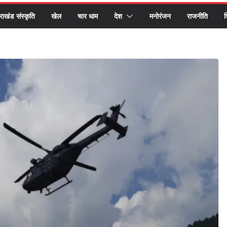
तराखंड संस्कृति
खेल
चार धाम
देश
मनोरंजन
राजनीति
श