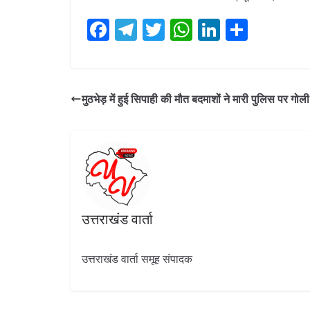
F
T
T
W
Li
S
ac
el
w
h
n
h
e
e
itt
at
k
ar
b
gr
er
s
e
e
मुठभेड़ में हुई सिपाही की मौत बदमाशों ने मारी पुलिस पर गोली
o
a
A
dI
o
m
p
n
k
p
उत्तराखंड वार्ता
उत्तराखंड वार्ता समूह संपादक