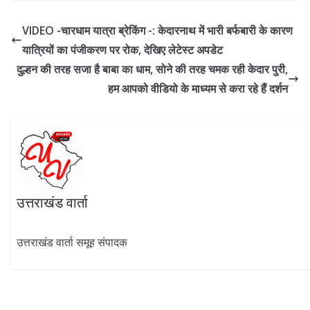
e
e
itt
at
k
ar
b
gr
er
s
e
e
VIDEO -चारधाम यात्रा ब्रेकिंग -: केदारनाथ में भारी बर्फबारी के कारण
o
a
A
dI
यात्रियों का पंजीकरण पर रोक, देखिए लेटेस्ट अपडेट
o
m
p
n
दुल्हन की तरह सजा है बाबा का धाम, सोने की तरह चमक रही केदार पुरी,
k
p
हम आपको वीडियो के माध्यम से करा रहे हैं दर्शन
उत्तराखंड वार्ता
उत्तराखंड वार्ता समूह संपादक