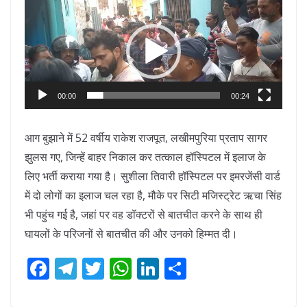
Video
Player
00:00
00:24
आग बुझाने में 52 वर्षीय राकेश राजपूत, लखीमपुरिया प्रताप सागर
झुलस गए, जिन्हें बाहर निकाल कर तत्काल हॉस्पिटल में इलाज के
लिए भर्ती कराया गया है। सुशीला तिवारी हॉस्पिटल पर इमरजेंसी वार्ड
में दो लोगों का इलाज चल रहा है, मौके पर सिटी मजिस्ट्रेट ऋचा सिंह
भी पहुंच गई है, जहां पर वह डॉक्टरों से बातचीत करने के साथ ही
घायलों के परिजनों से बातचीत की और उनको हिम्मत दी।
F
T
T
W
Li
S
ac
el
w
h
n
h