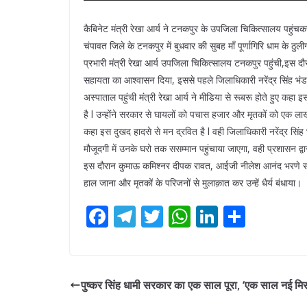
कैबिनेट मंत्री रेखा आर्य ने टनकपुर के उपजिला चिकित्सालय पहुंचकर
चंपावत जिले के टनकपुर में बुधवार की सुबह माँ पूर्णागिरि धाम के ठुल
प्रभारी मंत्री रेखा आर्य उपजिला चिकित्सालय टनकपुर पहुंची,इस दौर
सहायता का आश्वासन दिया, इससे पहले जिलाधिकारी नरेंद्र सिंह भं
अस्पाताल पहुंची मंत्री रेखा आर्य ने मीडिया से रूबरू होते हुए कहा 
है l उन्होंने सरकार से घायलों को पचास हजार और मृतकों को एक लाख
कहा इस दुखद हादसे से मन द्रवित है l वही जिलाधिकारी नरेंद्र सिंह
मौजूदगी में उनके घरो तक ससम्मान पहुंचाया जाएगा, वही प्रशासन द्
इस दौरान कुमाऊ कमिश्नर दीपक रावत, आईजी नीलेश आनंद भरणे सह
हाल जाना और मृतकों के परिजनों से मुलाक़ात कर उन्हें धैर्य बंधाया।
F
T
T
W
Li
S
ac
el
w
h
n
h
e
e
itt
at
k
ar
b
gr
er
s
e
e
पुष्कर सिंह धामी सरकार का एक साल पूरा, ‘एक साल नई मि
o
a
A
dI