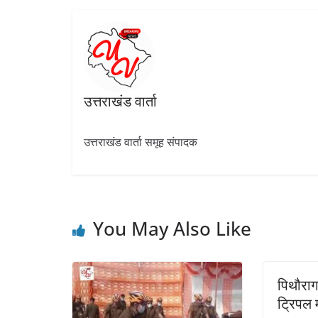
o
m
p
n
k
p
उत्तराखंड वार्ता
उत्तराखंड वार्ता समूह संपादक
You May Also Like
पिथौराग
ट्रिपल 