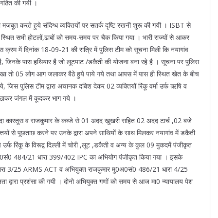
टीम गठित की गयी ।
को मजबूत करते हुये संदिग्ध व्यक्तियों पर सतर्क दृष्टि रखनी शुरू की गयी । ISBT से
्तर्गत स्थित सभी होटलों,ढाबों को समय-समय पर चैक किया गया । भारी राज्यों से आकर
िस क्रम में दिनांक 18-09-21 की रात्रि में पुलिस टीम को सूचना मिली कि नयागांव
े है, जिनके पास हथियार है जो लूटपाट /डकैती की योजना बना रहे है । सूचना पर पुलिस
े देखा तो 05 लोग आग जलाकर बैठे हुये पाये गये तथा आपस में पास ही स्थित खेत के बीच
ये, जिस पुलिस टीम द्वारा अचानक दबिश देकर 02 व्यक्तियों रिंकू वर्मा उर्फ ऋषि व
उठाकर जंगल में कूदकर भाग गये ।
 जिन्दा कारतूस व राजकुमार के कब्जे से 01 अदद खुखरी सहित 02 अदद टार्च ,02 बजे
यों से पूछताछ करने पर उनके द्वारा अपने साथियों के साथ मिलकर नयागांव में डकैती
फ रिंकू के विरूद्व दिल्ली में चोरी ,लूट ,डकैती व अन्य के कुल 09 मुकदमें पंजीकृत
 मु0अ0सं0 484/21 धारा 399/402 IPC का अभियोग पंजीकृत किया गया । इसके
/21 धारा 3/25 ARMS ACT व अभियुक्त राजकुमार मु0अ0सं0 486/21 धारा 4/25
ा द्वारा प्रशंसा की गयी । दोनो अभियुक्त गणों को समय से आज मा0 न्यायालय पेश