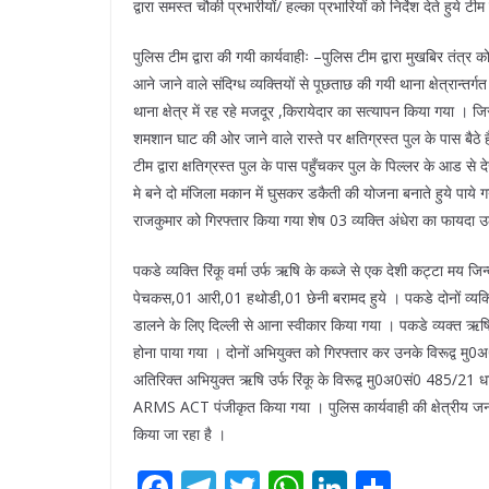
द्वारा समस्त चौकी प्रभारीयों/ हल्का प्रभारियों को निर्देश देते हुये 
पुलिस टीम द्वारा की गयी कार्यवाहीः –पुलिस टीम द्वारा मुखबिर तंत्र 
आने जाने वाले संदिग्ध व्यक्तियों से पूछताछ की गयी थाना क्षेत्रान
थाना क्षेत्र में रह रहे मजदूर ,किरायेदार का सत्यापन किया गया । ज
शमशान घाट की ओर जाने वाले रास्ते पर क्षतिग्रस्त पुल के पास बैठ
टीम द्वारा क्षतिग्रस्त पुल के पास पहुँचकर पुल के पिल्लर के आड स
मे बने दो मंजिला मकान में घुसकर डकैती की योजना बनाते हुये पाये ग
राजकुमार को गिरफ्तार किया गया शेष 03 व्यक्ति अंधेरा का फायदा 
पकडे व्यक्ति रिंकू वर्मा उर्फ ऋषि के कब्जे से एक देशी कट्टा मय
पेचकस,01 आरी,01 हथोडी,01 छेनी बरामद हुये । पकडे दोनों व्यक्ति
डालने के लिए दिल्ली से आना स्वीकार किया गया । पकडे व्यक्त ऋषि उर्
होना पाया गया । दोनों अभियुक्त को गिरफ्तार कर उनके विरूद्व
अतिरिक्त अभियुक्त ऋषि उर्फ रिंकू के विरूद्व मु0अ0सं0 485
ARMS ACT पंजीकृत किया गया । पुलिस कार्यवाही की क्षेत्रीय जनत
किया जा रहा है ।
F
T
T
W
Li
S