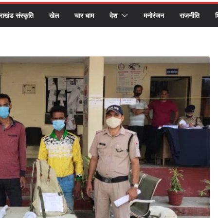
तराखंड संस्कृति
खेल
चार धाम
देश
मनोरंजन
राजनीति
श