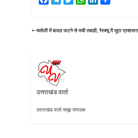
ac
el
w
h
n
h
e
e
itt
at
k
ar
b
gr
er
s
e
e
चमोली में बादल फटने से मची तबाही, रेस्क्यू में जुटा प्रशासन
o
a
A
dI
o
m
p
n
k
p
उत्तराखंड वार्ता
उत्तराखंड वार्ता समूह संपादक